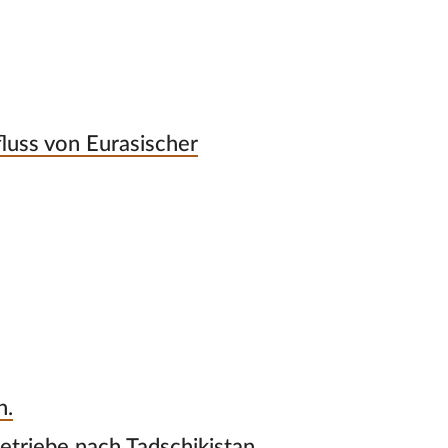
fluss von Eurasischer
n.
etriebe nach Tadschikistan