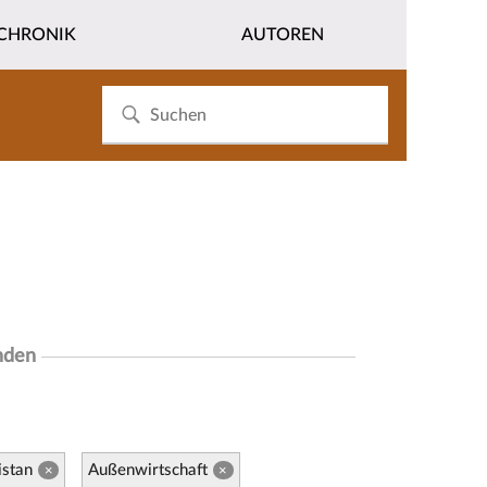
CHRONIK
AUTOREN
nden
istan
Außenwirtschaft
×
×