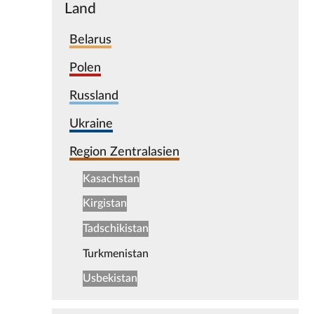
Land
Belarus
Polen
Russland
Ukraine
Region Zentralasien
Kasachstan
Kirgistan
Tadschikistan
Turkmenistan
Usbekistan