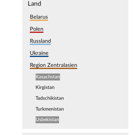
Land
Belarus
Polen
Russland
Ukraine
Region Zentralasien
Kasachstan
Kirgistan
Tadschikistan
Turkmenistan
Usbekistan