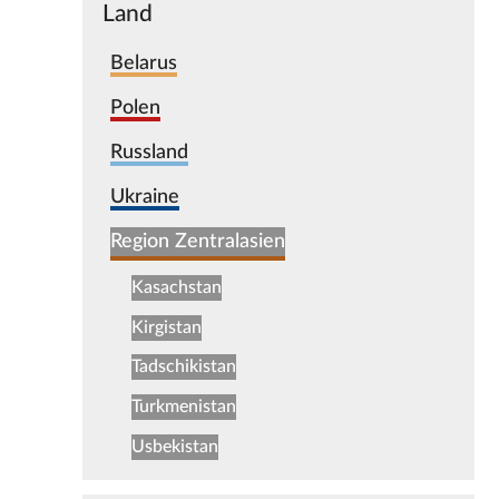
Land
Belarus
Polen
Russland
Ukraine
Region Zentralasien
Kasachstan
Kirgistan
Tadschikistan
Turkmenistan
Usbekistan