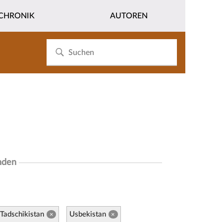
CHRONIK
AUTOREN
nden
Tadschikistan
Usbekistan
×
×