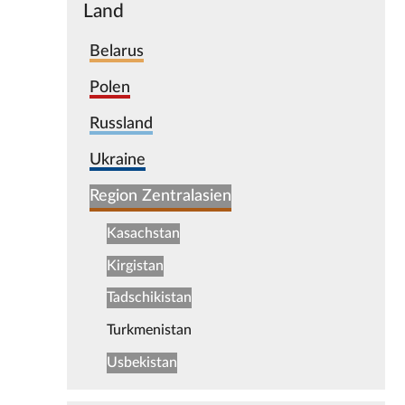
Land
Belarus
Polen
Russland
Ukraine
Region Zentralasien
Kasachstan
Kirgistan
Tadschikistan
Turkmenistan
Usbekistan