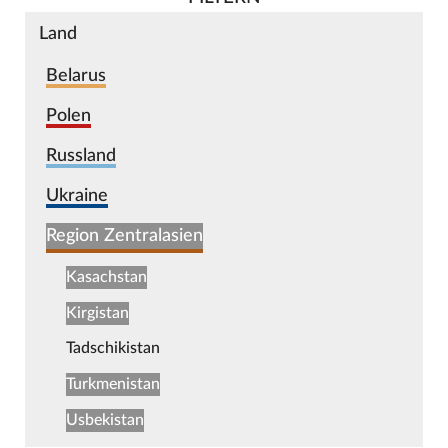
Land
Belarus
Polen
Russland
Ukraine
Region Zentralasien
Kasachstan
Kirgistan
Tadschikistan
Turkmenistan
Usbekistan