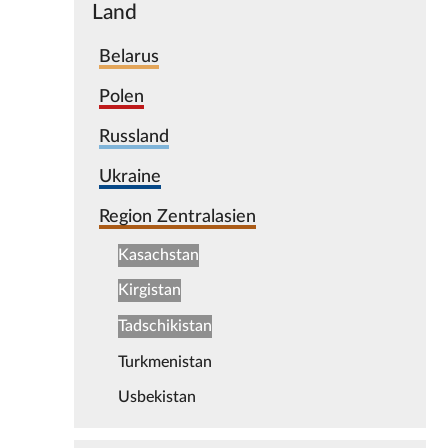
Land
Belarus
Polen
Russland
Ukraine
Region Zentralasien
Kasachstan
Kirgistan
Tadschikistan
Turkmenistan
Usbekistan