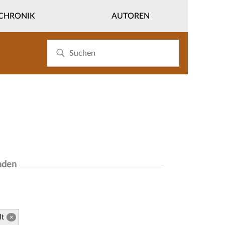
CHRONIK
AUTOREN
nden
t
×