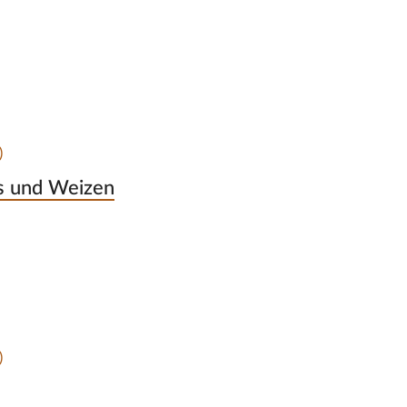
)
s und Weizen
)