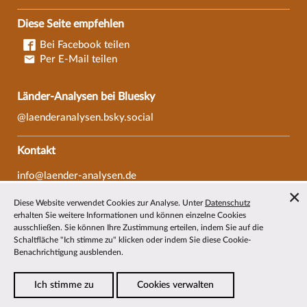
Diese Seite empfehlen
Bei Facebook teilen
Per E-Mail teilen
Länder-Analysen bei Bluesky
@laenderanalysen.bsky.social
Kontakt
info@laender-analysen.de
Tel.: 0421/218-69600
Diese Website verwendet Cookies zur Analyse. Unter
Datenschutz
Fax: 0421/218-69607
erhalten Sie weitere Informationen und können einzelne Cookies
ausschließen. Sie können Ihre Zustimmung erteilen, indem Sie auf die
Redaktionen
Schaltfläche "Ich stimme zu" klicken oder indem Sie diese Cookie-
Benachrichtigung ausblenden.
Wissenschaftliche Beiräte
Über die Länder-Analysen
Ich stimme zu
Cookies verwalten
Datenschutz
—
Impressum
—
Barrierefreiheit