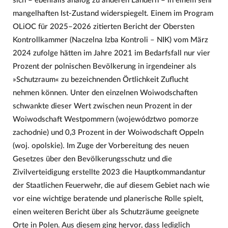
sich – ebenfalls analog zu anderen Ländern – in einem sehr
mangelhaften Ist-Zustand widerspiegelt. Einem im Program
OLiOC für 2025–2026 zitierten Bericht der Obersten
Kontrollkammer (Naczelna Izba Kontroli – NIK) vom März
2024 zufolge hätten im Jahre 2021 im Bedarfsfall nur vier
Prozent der polnischen Bevölkerung in irgendeiner als
»Schutzraum« zu bezeichnenden Örtlichkeit Zuflucht
nehmen können. Unter den einzelnen Woiwodschaften
schwankte dieser Wert zwischen neun Prozent in der
Woiwodschaft Westpommern (województwo pomorze
zachodnie) und 0,3 Prozent in der Woiwodschaft Oppeln
(woj. opolskie). Im Zuge der Vorbereitung des neuen
Gesetzes über den Bevölkerungsschutz und die
Zivilverteidigung erstellte 2023 die Hauptkommandantur
der Staatlichen Feuerwehr, die auf diesem Gebiet nach wie
vor eine wichtige beratende und planerische Rolle spielt,
einen weiteren Bericht über als Schutzräume geeignete
Orte in Polen. Aus diesem ging hervor, dass lediglich