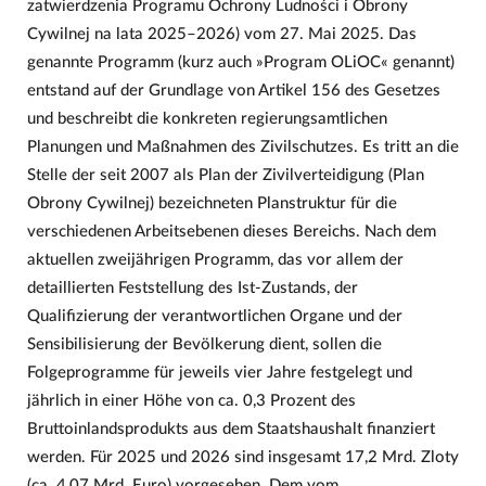
zatwierdzenia Programu Ochrony Ludności i Obrony
Cywilnej na lata 2025–2026) vom 27. Mai 2025. Das
genannte Programm (kurz auch »Program OLiOC« genannt)
entstand auf der Grundlage von Artikel 156 des Gesetzes
und beschreibt die konkreten regierungsamtlichen
Planungen und Maßnahmen des Zivilschutzes. Es tritt an die
Stelle der seit 2007 als Plan der Zivilverteidigung (Plan
Obrony Cywilnej) bezeichneten Planstruktur für die
verschiedenen Arbeitsebenen dieses Bereichs. Nach dem
aktuellen zweijährigen Programm, das vor allem der
detaillierten Feststellung des Ist-Zustands, der
Qualifizierung der verantwortlichen Organe und der
Sensibilisierung der Bevölkerung dient, sollen die
Folgeprogramme für jeweils vier Jahre festgelegt und
jährlich in einer Höhe von ca. 0,3 Prozent des
Bruttoinlandsprodukts aus dem Staatshaushalt finanziert
werden. Für 2025 und 2026 sind insgesamt 17,2 Mrd. Zloty
(ca. 4,07 Mrd. Euro) vorgesehen. Dem vom