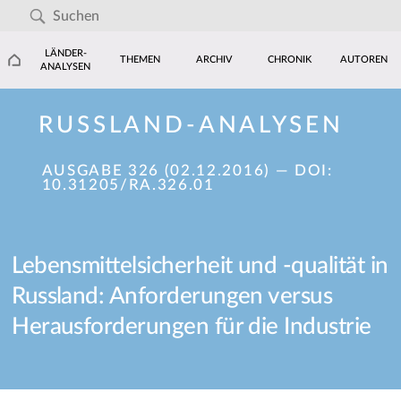
LÄNDER-
THEMEN
ARCHIV
CHRONIK
AUTOREN
ANALYSEN
RUSSLAND-ANALYSEN
AUSGABE 326 (02.12.2016)
— DOI:
10.31205/RA.326.01
Lebensmittelsicherheit und -qualität in
Russland: Anforderungen versus
Herausforderungen für die Industrie