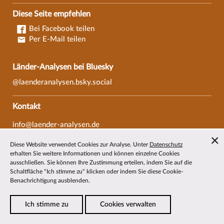
Diese Seite empfehlen
Bei Facebook teilen
Per E-Mail teilen
Länder-Analysen bei Bluesky
@laenderanalysen.bsky.social
Kontakt
info@laender-analysen.de
Tel.: 0421/218-69600
Diese Website verwendet Cookies zur Analyse. Unter
Datenschutz
Fax: 0421/218-69607
erhalten Sie weitere Informationen und können einzelne Cookies
ausschließen. Sie können Ihre Zustimmung erteilen, indem Sie auf die
Redaktionen
Schaltfläche "Ich stimme zu" klicken oder indem Sie diese Cookie-
Benachrichtigung ausblenden.
Wissenschaftliche Beiräte
Über die Länder-Analysen
Ich stimme zu
Cookies verwalten
Datenschutz
—
Impressum
—
Barrierefreiheit