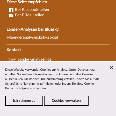
Diese Seite empfehlen
Bei Facebook teilen
Per E-Mail teilen
Länder-Analysen bei Bluesky
@laenderanalysen.bsky.social
Kontakt
info@laender-analysen.de
Tel.: 0421/218-69600
Diese Website verwendet Cookies zur Analyse. Unter
Datenschutz
Fax: 0421/218-69607
erhalten Sie weitere Informationen und können einzelne Cookies
ausschließen. Sie können Ihre Zustimmung erteilen, indem Sie auf die
Redaktionen
Schaltfläche "Ich stimme zu" klicken oder indem Sie diese Cookie-
Benachrichtigung ausblenden.
Wissenschaftliche Beiräte
Über die Länder-Analysen
Ich stimme zu
Cookies verwalten
Datenschutz
—
Impressum
—
Barrierefreiheit