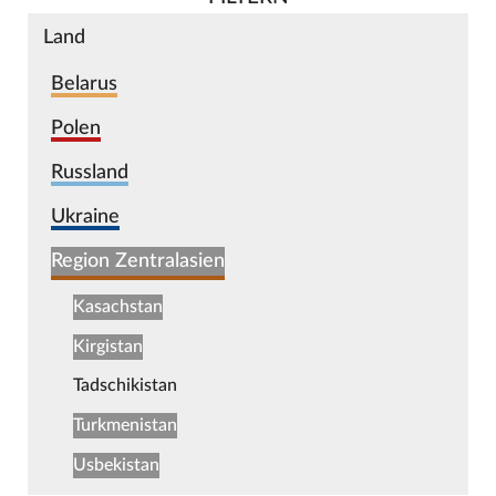
Land
Belarus
Polen
Russland
Ukraine
Region Zentralasien
Kasachstan
Kirgistan
Tadschikistan
Turkmenistan
Usbekistan