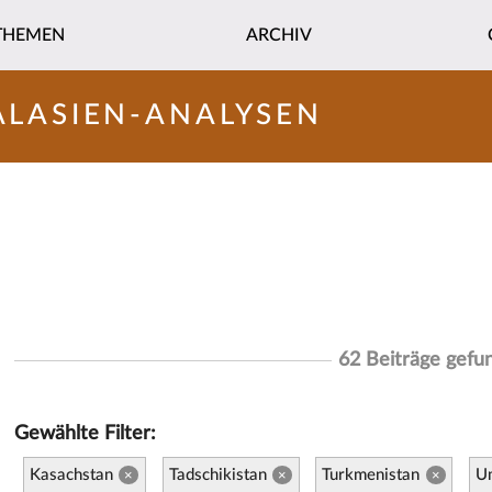
THEMEN
ARCHIV
ALASIEN-ANALYSEN
62 Beiträge gefu
Gewählte Filter:
Kasachstan
Tadschikistan
Turkmenistan
U
×
×
×