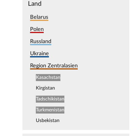
Land
Belarus
Polen
Russland
Ukraine
Region Zentralasien
Kasachstan
Kirgistan
Tadschikistan
Turkmenistan
Usbekistan