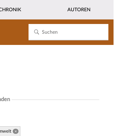
CHRONIK
AUTOREN
nden
mwelt
×