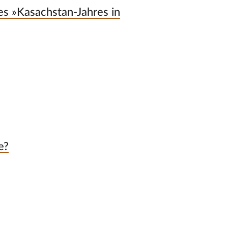
es »Kasachstan-Jahres in
e?