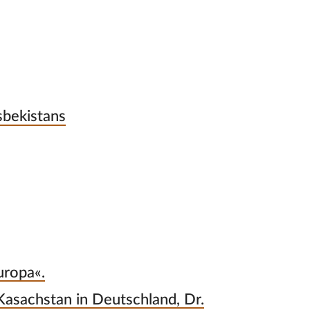
sbekistans
uropa«.
Kasachstan in Deutschland, Dr.