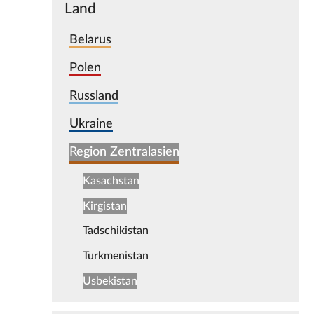
Land
Belarus
Polen
Russland
Ukraine
Region Zentralasien
Kasachstan
Kirgistan
Tadschikistan
Turkmenistan
Usbekistan