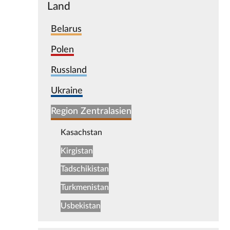
Land
Belarus
Polen
Russland
Ukraine
Region Zentralasien
Kasachstan
Kirgistan
Tadschikistan
Turkmenistan
Usbekistan