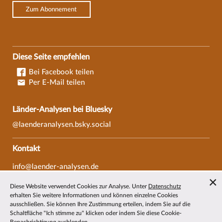
Zum Abonnement
Diese Seite empfehlen
Bei Facebook teilen
Per E-Mail teilen
Länder-Analysen bei Bluesky
@laenderanalysen.bsky.social
Kontakt
info@laender-analysen.de
Tel.: 0421/218-69600
Diese Website verwendet Cookies zur Analyse. Unter
Datenschutz
Fax: 0421/218-69607
erhalten Sie weitere Informationen und können einzelne Cookies
ausschließen. Sie können Ihre Zustimmung erteilen, indem Sie auf die
Redaktionen
Schaltfläche "Ich stimme zu" klicken oder indem Sie diese Cookie-