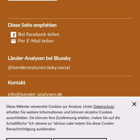
Diese Seite empfehlen
Bei Facebook teilen
Per E-Mail teilen
Länder-Analysen bei Bluesky
@laenderanalysen.bsky.social
Kontakt
info@laender-analysen.de
Tel.: 0421/218-69600
Diese Website verwendet Cookies zur Analyse. Unter
Datenschutz
Fax: 0421/218-69607
erhalten Sie weitere Informationen und können einzelne Cookies
ausschließen. Sie können Ihre Zustimmung erteilen, indem Sie auf die
Redaktionen
Schaltfläche "Ich stimme zu" klicken oder indem Sie diese Cookie-
Benachrichtigung ausblenden.
Wissenschaftliche Beiräte
Über die Länder-Analysen