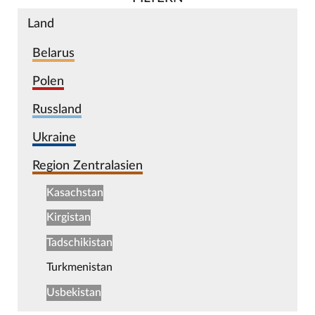
Land
Belarus
Polen
Russland
Ukraine
Region Zentralasien
Kasachstan
Kirgistan
Tadschikistan
Turkmenistan
Usbekistan