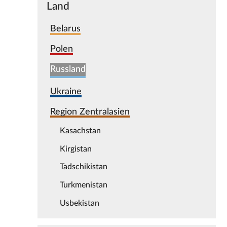
Land
Belarus
Polen
Russland
Ukraine
Region Zentralasien
Kasachstan
Kirgistan
Tadschikistan
Turkmenistan
Usbekistan