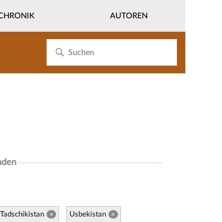
CHRONIK
AUTOREN
nden
Tadschikistan
Usbekistan
×
×