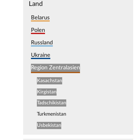
Land
Belarus
Polen
Russland
Ukraine
Region Zentralasien
Kasachstan
Kirgistan
Tadschikistan
Turkmenistan
Usbekistan