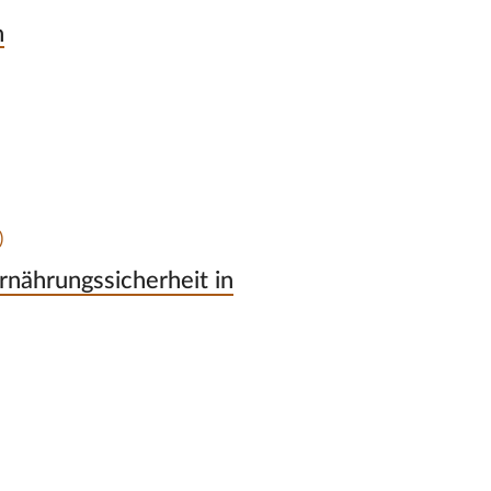
n
)
rnährungssicherheit in